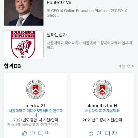
Route101Ve
현 CEO of Online Education Platform 현 CEO of
Silico...
말하는감자
서울대학교 국어교육과 서울대학교 정치외교학과 연세대
학교 ...
합격DB
more >
mediaa21
4months for H
서강대학교 미디어&엔터테인먼트학
서강대학교 기계공학과
과
2021년도 종합1차 지원/합격
2021년도 정시 지원/합격
자소서에 목숨걸고 제 생기부가 더 좋아보이도록 했습니다. 6상향 6종합을 써서 불안했는데 붙을거라고 생각한 곳은 광탈하고 광탈할거라고 예상했던 곳은 붙는 걸보니 비교과가 정말 중요한것같습니다.
(
1
)
(1)
(
1
)
(0)