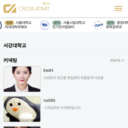
서울대학교
서울시립대학교
중앙대학
등록
합격
합격
의과대학의예과
전기전자컴퓨터
화학공학과
서강대학교
커넥팅
more >
keshi
서성한이 외건홍 편입영어 최종합격 다관왕
ruddls
.기계공학부 21학번입니다