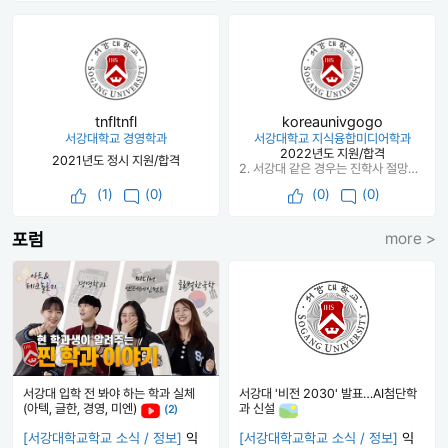
tnfltnfl
koreaunivgogo
서강대학교 경영학과
서강대학교 지식융합미디어학과
2022년도 지원/합격
2021년도 정시 지원/합격
2. 서강대 같은 경우는 진학사 절망편인데.. 간단히만 적겠습니다. 서강대는 진학사기준 5칸 81명까지 합격예측이였고 저는 71등이였습니다. (1/1 최종 업뎃 기준) 그리고? 1//3일 실지원 최종 업뎃때 제가 97등으로 밀려있었습니다. (ㅋㅋㅋㅋㅋㅋㅋㅋㅋㅋ) 그래서 망했구나 싶어서 계산기 몇번 돌렸는데 이거는 절망편으로 계산기 예측인 예비 53등정도보다 밀린 41번을 받았습니다. 이걸로 계싼기의 정확성은 어느정도 증명된걸로.. 저는 군대 재수여서 공부하기가 좀 힘든 환경이였습니다. 일도 좀 있고 (다행히 풀린 기수여서 선임이 많지는 않았습니다.) 그래도 하면 된다는걸 이번에 경험할 수 있어서 좋았던 것 같습니다. 이글을 보는 사람들 중 다음번 수능, 또는 다른 시험을 준비하시는 분들은 제 글을 보고 누구든지 할 수 있다는 걸 느끼셨으면 좋겠습니다.
(
1
)
(0)
(
0
)
(0)
포럼
more >
서강대 입학 전 봐야 하는 학과 실체
서강대 '비전 2030' 발표…AI첨단학
(아텍, 글한, 경영, 미엔)
과 신설
(2)
[서강대학교학교 소식 / 정보]
익
[서강대학교학교 소식 / 정보]
익