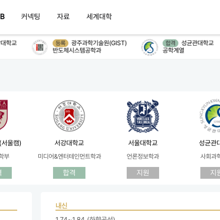
B
커넥팅
자료
세계대학
대학교
광주과학기술원(GIST)
성균관대학교
등록
합격
반도체시스템공학과
공학계열
(서울캠)
서강대학교
서울대학교
성균관
학부
미디어&엔터테인먼트학과
언론정보학과
사회과
격
합격
지원
지
내신
1.74~1.84 (하향곡선)