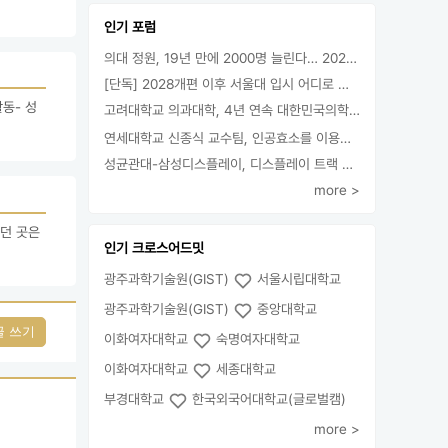
인기 포럼
의대 정원, 19년 만에 2000명 늘린다… 2025년 입시부터 적용
[단독] 2028개편 이후 서울대 입시 어디로 갈까.. ‘정시40% 폐지 추진’
동- 성
고려대학교 의과대학, 4년 연속 대한민국의학한림원 정회원 최다 배출 外
연세대학교 신종식 교수팀, 인공효소를 이용한 아민의 키랄전환 세계 최초로 성공
성균관대-삼성디스플레이, 디스플레이 트랙 운영 협약 체결
more >
 곳은 
인기 크로스어드밋
광주과학기술원(GIST)
서울시립대학교
광주과학기술원(GIST)
중앙대학교
글 쓰기
이화여자대학교
숙명여자대학교
이화여자대학교
세종대학교
부경대학교
한국외국어대학교(글로벌캠)
more >