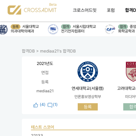
크로스어드밋
포럼
합격D
서울대학교
서울시립대학교
중앙
등록
합격
합격
의과대학의예과
전기전자컴퓨터
화학공학과
합격DB
>
mediaa21's 합격DB
2021년도
면접
등록
연세대학교(서울캠)
고려대학교
mediaa21
언론홍보영상학부
미디어
(
4
)
(1)
등록
합
테스트 스코어
22133