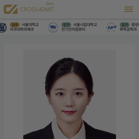
서울대학교
서울시립대학교
중앙
등록
합격
합격
의과대학의예과
전기전자컴퓨터
화학공학과