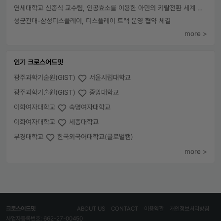
연세대학교 신종식 교수팀, 인공효소를 이용한 아민의 키랄전환 세계 최초로 성공
성균관대-삼성디스플레이, 디스플레이 트랙 운영 협약 체결
more >
인기 크로스어드밋
광주과학기술원(GIST)
서울시립대학교
광주과학기술원(GIST)
중앙대학교
이화여자대학교
숙명여자대학교
이화여자대학교
세종대학교
부경대학교
한국외국어대학교(글로벌캠)
more >
크로스어드밋
ABOUT US
CONTACT
이용약관
개인정보처리방침
사업자등록번호: 662-27-00450