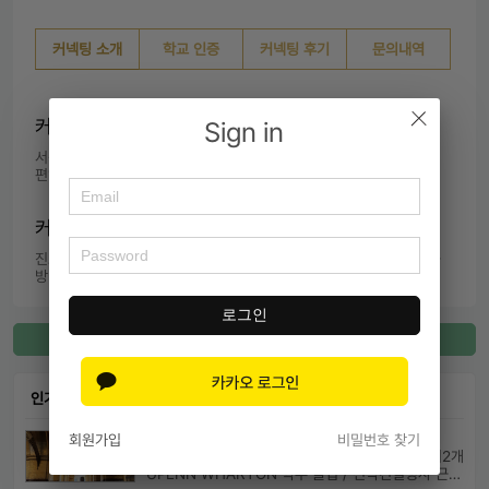
커넥팅 소개
학교 인증
커넥팅 후기
문의내역
커넥팅 소개
Sign in
서성한이 외건홍

편입영어 최종합격 다관왕
커넥팅 내용
진로 조언,  캠퍼스 오프라인 투어,  학교 소개,  학교 식당 식사,  학습 
방법 조언
로그인
커넥팅 등록
인기 커넥팅
kwleekr
회원가입
비밀번호 찾기
Univ. of Pennsylvania Wharton(Finance) 외2개
UPENN WHARTON 학부 졸업 / 전략컨설팅사 근무 / HBS MBA 재학 중 ...