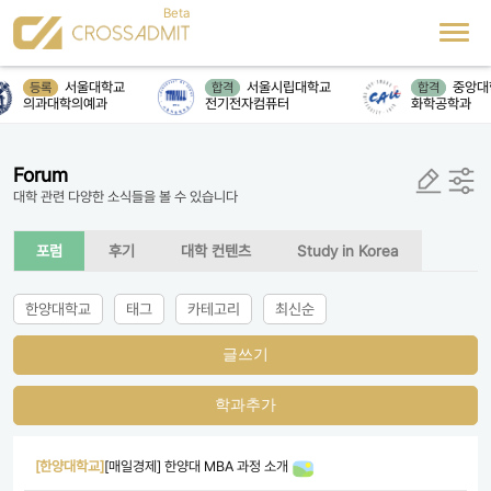
서울대학교
서울시립대학교
중앙대
등록
합격
합격
의과대학의예과
전기전자컴퓨터
화학공학과
Forum
대학 관련 다양한 소식들을 볼 수 있습니다
포럼
후기
대학 컨텐츠
Study in Korea
한양대학교
태그
카테고리
최신순
글쓰기
학과추가
[한양대학교]
[매일경제] 한양대 MBA 과정 소개