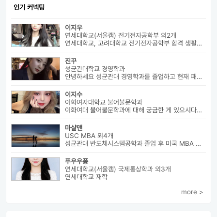
인기 커넥팅
이지우
연세대학교(서울캠) 전기전자공학부 외2개
연세대학교, 고려대학교 전기전자공학부 합격 생활기록부, 내신, 활동 등...
진꾸
성균관대학교 경영학과
안녕하세요 성균관대 경영학과를 졸업하고 현재 패션 회사 기획자로 있습니...
이지수
이화여자대학교 불어불문학과
이화여대 불어불문학과에 대해 궁금한 게 있으시다면 번호로 연락 바랍니다...
마샬맨
USC MBA 외4개
성균관대 반도체시스템공학과 졸업 후 미국 MBA 졸업하였습니다.
푸우우퐁
연세대학교(서울캠) 국제통상학과 외3개
연세대학교 재학
more >