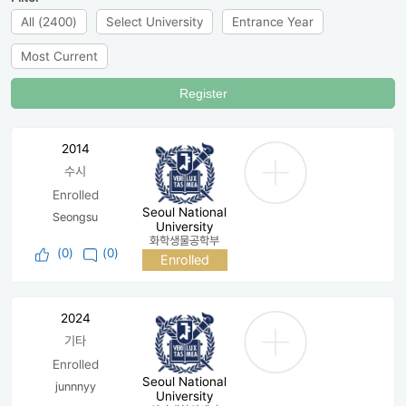
All (2400)
Select University
Entrance Year
Most Current
Register
2014
수시
Enrolled
Seoul National
Seongsu
University
화학생물공학부
(
0
)
(0)
Enrolled
2024
기타
Enrolled
Seoul National
junnnyy
University