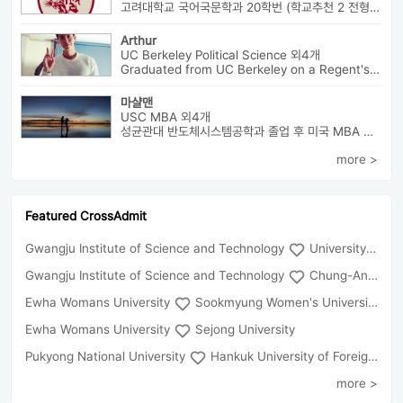
고려대학교 국어국문학과 20학번 (학교추천 2 전형, 최초합) 성균관대...
Arthur
UC Berkeley Political Science 외4개
Graduated from UC Berkeley on a Regent's Scholarship. Af...
마샬맨
USC MBA 외4개
성균관대 반도체시스템공학과 졸업 후 미국 MBA 졸업하였습니다.
more >
Featured CrossAdmit
Gwangju Institute of Science and Technology
University of Seoul
Gwangju Institute of Science and Technology
Chung-Ang University
Ewha Womans University
Sookmyung Women's University
Ewha Womans University
Sejong University
Pukyong National University
Hankuk University of Foreign Studies(Global Campus
more >