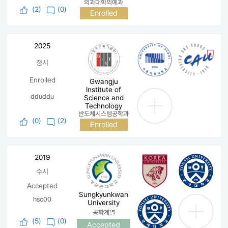
의과대학의예과
(
2
)
(0)
Enrolled
2025
정시
Enrolled
Gwangju
Institute of
dduddu
Science and
Technology
반도체시스템공학과
(
0
)
(2)
Enrolled
2019
수시
Accepted
Sungkyunkwan
hsc00
University
공학계열
(
5
)
(0)
Accepted