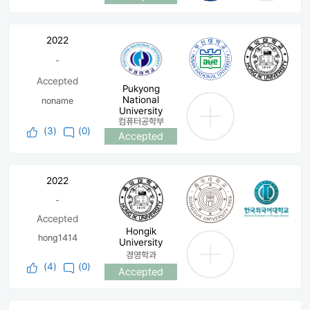
2022
-
Accepted
Pukyong
National
noname
University
컴퓨터공학부
(
3
)
(0)
Accepted
2022
-
Accepted
Hongik
hong1414
University
경영학과
(
4
)
(0)
Accepted