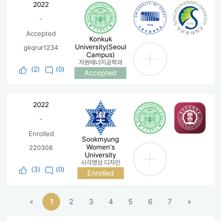
2022
-
Accepted
Konkuk
University(Seoul
gkqrur1234
Campus)
자원에너지공학과
(
2
)
(0)
Accepted
2022
-
Enrolled
Sookmyung
Women's
220308
University
시각영상 디자인
(
3
)
(0)
Enrolled
«
1
2
3
4
5
6
7
»