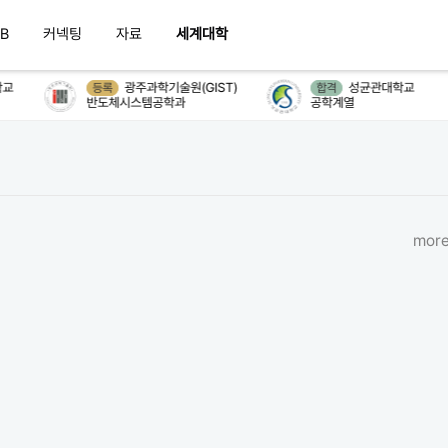
B
커넥팅
자료
세계대학
교
광주과학기술원(GIST)
성균관대학교
등록
합격
반도체시스템공학과
공학계열
more