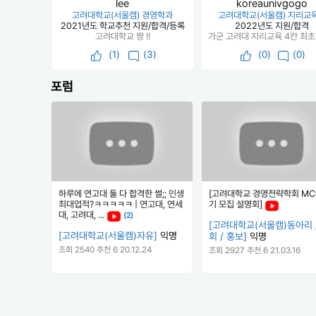
lee
koreaunivgogo
고려대학교(서울캠) 경영학과
고려대학교(서울캠) 지리교
2021년도 학교추천 지원/합격/등록
2022년도 지원/합격
고려대학교 짱 !!
(
1
)
(3)
(
0
)
(0)
포럼
하루에 연고대 둘 다 합격한 썰;; 인생
[고려대학교 경영전략학회 MCC
최대업적?ㅋㅋㅋㅋㅋ | 연고대, 연세
기 모집 설명회]
대, 고려대, ...
(2)
[고려대학교(서울캠)동아리 
[고려대학교(서울캠)자유]
익명
회 / 홍보]
익명
조회 2540
추천 6
20.12.24
조회 2927
추천 6
21.03.16