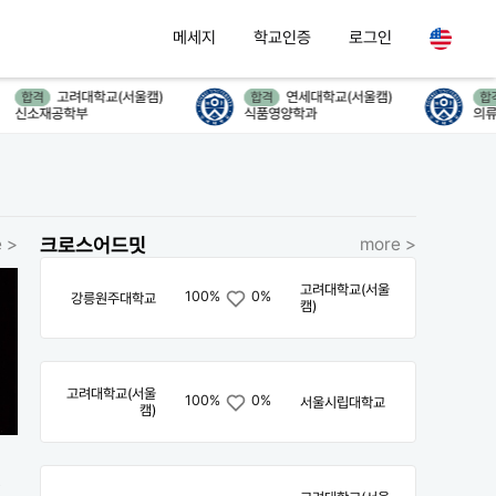
메세지
학교인증
로그인
고려대학교(서울캠)
연세대학교(서울캠)
합격
합격
합격
신소재공학부
식품영양학과
의류환
 >
크로스어드밋
more >
고려대학교(서울
100%
0%
강릉원주대학교
캠)
고려대학교(서울
100%
0%
서울시립대학교
캠)
번