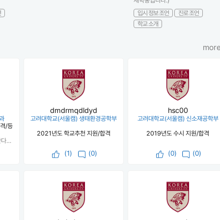
재학중입니다:)
언
입시 정보 조언
진로 조언
학교 소개
more
dmdrmqdldyd
hsc00
과
고려대학교(서울캠) 생태환경공학부
고려대학교(서울캠) 신소재공학부
격/등
2021년도 학교추천 지원/합격
2019년도 수시 지원/합격
학종은 정말 꾸준히 준비해야 한다고 생각해요. 무엇보다 가장 중요한 건 내신입니다. 내신 관리 열심히 하시고 본인 진로와 관련 없을 거 같은 교과목이어도 최대한 접점을 찾아보세요. 또한 융합형 인재같이 여러 과목에 능통한 인재상을 대학이 좋아하는 거 같아요. 실제로 제가 고려대학교 경영학과 교수님이 진행하시는 학과 설명 강의를 들으러 갔을 때도 융합형 인재상을 강조하셨고요. 그러니 놓는 과목 없이 다 열심히 준비하시기 바랍니다. 아 그리고 비교과보다도 세특이 제일 중요합니다. 세특 내용이 진짜 진로와의 연관성이 보여야 더 유리한 거 같더라고요.
(
1
)
(0)
(
0
)
(0)