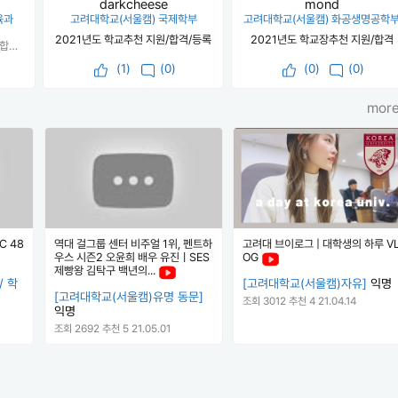
darkcheese
mond
육과
고려대학교(서울캠) 국제학부
고려대학교(서울캠) 화공생명공학
2021년도 학교추천 지원/합격/등록
2021년도 학교장추천 지원/합격
가군 고려대 지리교육 4칸 최초합격 나군 서강대학교 지식융합미디어학과 5칸(예비번호 41번) 다군 건국대학교 스마트운행체공학과 7칸 (결과는 안나왔지만 7칸 + 21명 모집에 점공 11/199(313명지원)인걸로 최초합 예상) 1번과 같음 다만 추가할점 1.고대 지교같은경우 진학사 실제 지원 대학에 지원한 사람중 14/25였음. 여기서 진학사는 사람들이 더 들어올것으로 예상하고 추가합격이 안돌것으로 봐서 (실제로 저희과는 추합이 3년동안 평균적으로 1.3명이 돌았습니다.) 11등까지 합격권으로 잡고 12,13,14등은 4칸 15등은 2칸을 줬습니다. (한등수만 밀렸더라면 2칸이여서 안썼을듯...) 정시이월이 결정되기전에 지리교육의 모집인원은 13명, 진학사의 예상이월인원은 1명으로 14명이 모집될것으로 예상하였으나 실제로 이월된 인원은 무려 5명!! 덕분에 모집인원이 18명이 되었고 입학을 할 수 있게 되었습니다. 위의 내용은 진학사가 실제 지원대학을 최종마감을 친 1/1까지의 상황이고 모두가 알듯이 1/3일까지 실지원자수가 계속 변하잖아요? 그때 제가 최종적으로 확인한 제 등수는 17/61이였습니다. 실제 지원대학에서의 지원자보다 무려 2배이상 들어온거죠. 저는 이때 17등이 정말 들어올사람 다들어와서 17등인걸로 판단하고 그냥 고려대학교 넣기로 결심했습니다. 그리고 지원당일 고려대 지교는 역대급 폭이 났습니다. 고대 특성상 10시,2시(맞나?)에 업데이트를 했는데 유일하게 경쟁률 1을 못넘은과가 우리과랑 중어중문.. (2시 기준 고대 지교는 0.9:1) 설마설마했는데 6시 이후 최종경쟁률을 확인해보니 9.28:1 이라는 역대급 경쟁률이 찍혔습니다. (최근 3개년 경쟁률 평균 2~3정도, 진학사 예상경쟁률 2.5) 예상했던 45명 정도가 아닌 무려 167명이 지원을 한거죠! 속으로 천불나긴했는데 그래도 멘탈잡고 바로 다음날 점수공개를 기다렸습니다. 바로 점수 공개를 하고 한 10일정도는 점수공개만 보면서 계산기만 하루종일 돌려봤던거 같습니다 ㅋㅋ 시간 달라지면 등수 더 좋아지나 싶어서 ㅋㅋ 그런데 엄청난 폭 때문이지 절대 최초합은 안뜨고 (최소로봤을때도) 예비는 3~5정도, 위에서 말했듯이 저희과는 예비가 안나기 때문에 솔직히 어느정도 포기하고 있었습니다. 고대발표나기 하루전 여느때와 같이 계산기를 돌렸을 때 제 등수는 15/49(167) 점공 계산기는 예비 3.3을 띄워줬고 거의 포기한 상태였지만 저희과는 3년동안 모든 합격자가 점수공개를 하였기에 15등이 최종등수가 될거라는 실낱같은 희망을 가지고 고대 발표를 기다렸습니다. (참고로 점공계산기가 아닌 수만휘 계산법으로 예비 20+ 으로 나와서 더 가망이 없었습니다 ㅋㅋㅋ) 하지만 결과는? 최초합으로 고대를 들어올 수 있었습니다. 제가 이 글을 이렇게 길게쓰는이유는 수만휘에 많은 글을 보면 점공계산기에 너무 일희일비하는 사람들이 많은 것 같습니다. 물론 계산기가 정말 좋은 프로그램이고 정확성도 엄청나지만 저같은 경우도 있다는것을 보시고 결과가 안좋더라도 너무 희망 잃지말고 차분히 기다리시면 좋은 결과 있을 것 같습니다. 다들 원하는 대학 들어가실 수 있을겁니다!!
(
1
)
(0)
(
0
)
(0)
more
 48
역대 걸그룹 센터 비주얼 1위, 펜트하
고려대 브이로그 | 대학생의 하루 V
우스 시즌2 오윤희 배우 유진ㅣSES
OG
제빵왕 김탁구 백년의...
/ 학
[고려대학교(서울캠)자유]
익명
[고려대학교(서울캠)유명 동문]
조회 3012
추천 4
21.04.14
익명
조회 2692
추천 5
21.05.01