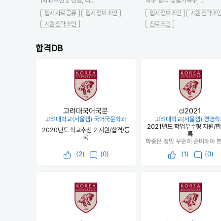
(학교추천 2 전형, 최...
학부 합격 생활기록부, ...
입시 자료 공유
입시 정보 조언
입시 정보 조언
지원 전략 조
지원 전략 조언
진로 조언
합격DB
고려대국어국문
cl2021
고려대학교(서울캠) 국어국문학과
고려대학교(서울캠) 경영학
2021년도 학업우수형 지원/합
2020년도 학교추천 2 지원/합격/등
록
록
(
2
)
(0)
(
1
)
(0)