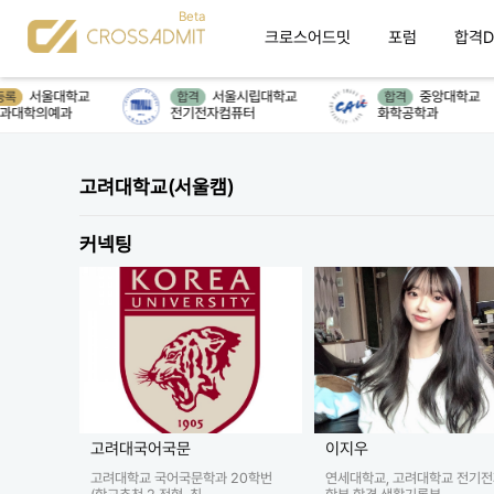
크로스어드밋
포럼
합격D
서울대학교
서울시립대학교
중앙대학교
록
합격
합격
대학의예과
전기전자컴퓨터
화학공학과
고려대학교(서울캠)
커넥팅
고려대국어국문
이지우
고려대학교 국어국문학과 20학번
연세대학교, 고려대학교 전기