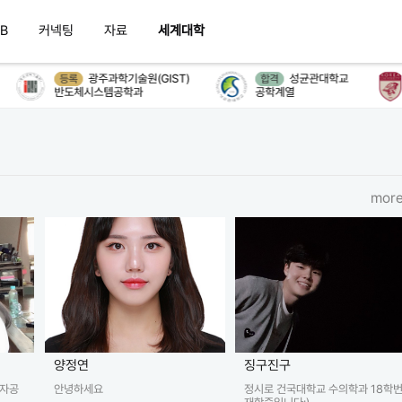
B
커넥팅
자료
세계대학
광주과학기술원(GIST)
성균관대학교
등록
합격
반도체시스템공학과
공학계열
more
양정연
징구진구
전자공
안녕하세요
정시로 건국대학교 수의학과 18학