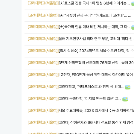
[고려대학교(서울캠)]
[✭]로스쿨 진출 국내 1위 명성 6년째 이어가는 ...
[고려대학교(서울캠)]
[✭]“세빛섬 진짜 뜬다” “하버드보다 고려대”… ...
[고려대학교(서울캠)]
[✭]국가와 인류 미래 비전 제시하는 대학, 그 마...
[고려대학교(서울캠)]
올해 기초연구사업 리더 연구 부문, 고려대 '최다 선..
[고려대학교(서울캠)]
[입시 상담소] 2024학년도 서울·수도권 대학, 정·수시
[고려대학교(서울캠)]
3단계 산학연협력 선도대학 76개교 선정…올해 302
[고려대학교(서울캠)]
LG전자, ESG인재 육성 위한 대학생 아카데미 열어
[고려대학교(서울캠)]
고려대학교, '메타포레스트'와 함께 국내 대...
[고려대학교(서울캠)]
고려대 문과대학, '디지털 인문학 입문' 교...
[고려대학교(서울캠)]
서울 주요대학들, 2023 입시에서 수능 최저학력기
[고려대학교(서울캠)]
고려대, 삼성전자와 6G 시대 선도할 통신 인재 양성 