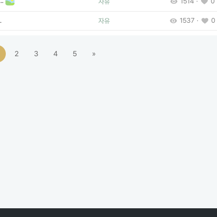
.
1514 ·
0 
자유
1537 ·
0 
.
자유
2
3
4
5
»