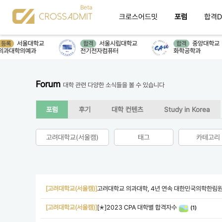
크로스어드밋
포럼
합격D
서울대학교
서울시립대학교
중앙대학교
등록
합격
합격
과대학의예과
전기전자컴퓨터
화학공학과
Forum
대학 관련 다양한 소식들을 볼 수 있습니다
포럼
후기
대학 컨텐츠
Study in Korea
고려대학교(서울캠)
태그
카테고리
[고려대학교(서울캠)]
고려대학교 의과대학, 4년 연속 대한민국의학한림원 
[고려대학교(서울캠)]
[✭]2023 CPA 대학별 합격자수
(1)