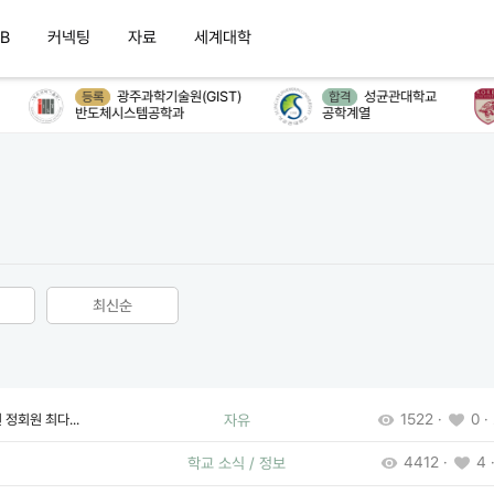
B
커넥팅
자료
세계대학
광주과학기술원(GIST)
성균관대학교
등록
합격
반도체시스템공학과
공학계열
최신순
1522 ·
0 ·
정회원 최다...
자유
4412 ·
4 ·
학교 소식 / 정보