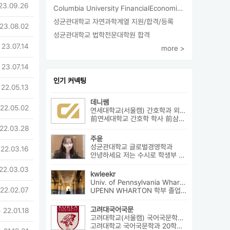
23.09.26
Columbia University FinancialEconomics 지원
성균관대학교 자연과학계열 지원/합격/등록
 23.08.02
성균관대학교 법학전문대학원 합격
 23.07.14
more >
 23.07.14
인기 커넥팅
 22.05.13
데니쌤
 22.05.02
연세대학교(서울캠) 간호학과 외3개
前연세대학교 간호학 학사 前삼성서울병원 암병원 수술실 RN 前대치동...
 22.03.28
주윤
성균관대학교 글로벌경영학과
 22.03.16
안녕하세요 저는 수시로 학생부 종합전형에 지원을 해 성균관 대학교 글로...
 22.03.03
kwleekr
Univ. of Pennsylvania Wharton(Finance) 외2개
 22.02.07
UPENN WHARTON 학부 졸업 / 전략컨설팅사 근무 / HBS MBA 재학 중 ...
고려대국어국문
· 22.01.18
고려대학교(서울캠) 국어국문학과 외4개
고려대학교 국어국문학과 20학번 (학교추천 2 전형, 최초합) 성균관대...