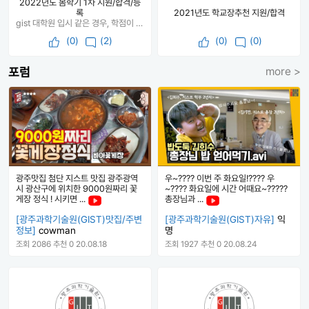
2022년도 봄학기 1차 지원/합격/등
록
2021년도 학교장추천 지원/합격
gist 대학원 입시 같은 경우, 학점이 높을수록 좋은 인상을 준다는 느낌을 받았습니다. 학교를 선택한 이유는 크게 두가지가 있습니다. 첫번째, 원하는 연구 분야가 지스트에 있었습니다. 두번째, 과기원의 경우 등록금 면제 및 기숙사비 지원등의 추가적인 혜택이 있어, 금전적인 부담을 줄일 수 있다는 점입니다. 면접과 같은 경우 학교 규정상 발설할 수 없으나, 2-3학년 기본 전공 과목 위주로 개념을 제대로 공부하고 가셔야합니다.
(
0
)
(2)
(
0
)
(0)
포럼
more >
광주맛집 첨단 지스트 맛집 광주광역
우~???? 이번 주 화요일!???? 우
시 광산구에 위치한 9000원짜리 꽃
~???? 화요일에 시간 어때요~?????
게장 정식 ! 시키면 ...
총장님과 ...
[광주과학기술원(GIST)맛집/주변
[광주과학기술원(GIST)자유]
익
정보]
cowman
명
조회 2086
추천 0
20.08.18
조회 1927
추천 0
20.08.24