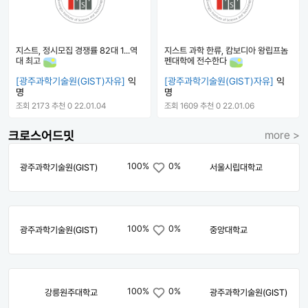
지스트, 정시모집 경쟁률 82대 1...역
지스트 과학 한류, 캄보디아 왕립프놈
대 최고
펜대학에 전수한다
[광주과학기술원(GIST)자유]
익
[광주과학기술원(GIST)자유]
익
명
명
조회 2173
추천 0
22.01.04
조회 1609
추천 0
22.01.06
크로스어드밋
more >
100%
0%
광주과학기술원(GIST)
서울시립대학교
100%
0%
광주과학기술원(GIST)
중앙대학교
100%
0%
강릉원주대학교
광주과학기술원(GIST)