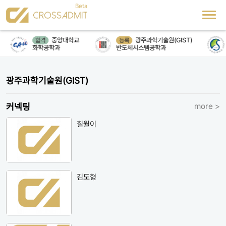
중앙대학교
광주과학기술원(GIST)
합격
등록
화학공학과
반도체시스템공학과
광주과학기술원(GIST)
커넥팅
more >
칠월이
김도형