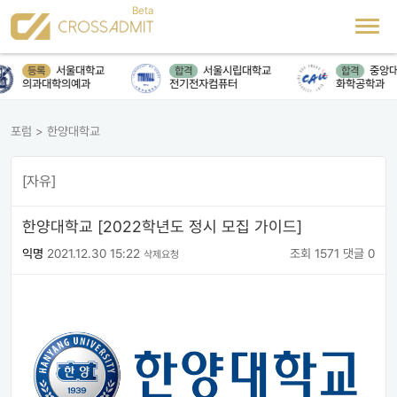
서울대학교
서울시립대학교
중앙대
등록
합격
합격
의과대학의예과
전기전자컴퓨터
화학공학과
포럼
>
한양대학교
[자유]
한양대학교 [2022학년도 정시 모집 가이드]
익명
2021.12.30 15:22
조회 1571
댓글 0
삭제요청