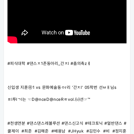
#피식대학​ #댄스ㅈ1존동아리_간ㅈl​ #춤의축zㅔ​
신입생 지훈ⓔ1 vs 문화예술동ㅇr리 '간ㅈl' 05학번 선ㅂㅐ님s
ㅍl투lㄱl는 ☜D@nceD@nceRㅌvol.⒰션☞™
#천생연분​ #댄스댄스레볼루션​ #댄스신고식​ #테크토닉​ #얼반댄스​ #
쿨제이​ #최준​ #김해준​ #배용남​ #JHyuk​ #김민수​ #비​ #정지훈​