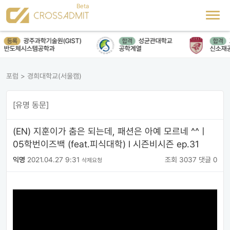
광주과학기술원(GIST)
성균관대학교
등록
합격
합격
반도체시스템공학과
공학계열
신소재공
포럼
>
경희대학교(서울캠)
[유명 동문]
(EN) 지훈이가 춤은 되는데, 패션은 아예 모르네 ^^ㅣ
05학번이즈백 (feat.피식대학) l 시즌비시즌 ep.31
익명
2021.04.27 9:31
조회 3037
댓글 0
삭제요청