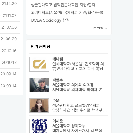
· 21.12.20
성균관대학교 법학전문대학원 지원/합격
고려대학교(서울캠) 국제학과 지원/합격/등록
· 21.11.07
UCLA Sociology 합격
 21.07.08
more >
 21.06.20
인기 커넥팅
 20.10.16
데니쌤
· 20.10.12
연세대학교(서울캠) 간호학과 외3개
前연세대학교 간호학 학사 前삼성서울병원 암병원 수술실 RN 前대치동...
 20.09.14
박현수
서울대학교 의예과 외3개
 20.09.14
서울대학교 의과대학 의예과 21학번으로 진학하게 될 박현수라고 합니다~
주윤
성균관대학교 글로벌경영학과
안녕하세요 저는 수시로 학생부 종합전형에 지원을 해 성균관 대학교 글로...
이채윤
서울대학교 경제학부
대치동에서 자기소개서 및 면접에 대한 구체적인 상담 진행하고 있습니다....