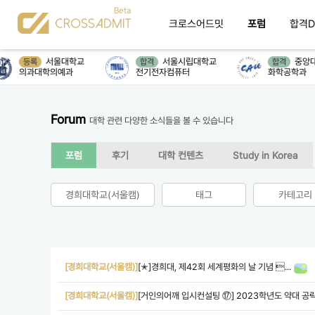
크로스어드밋
포럼
합격D
서울대학교
서울시립대학교
중앙대
등록
합격
합격
의과대학의예과
전기전자컴퓨터
화학공학과
Forum
대학 관련 다양한 소식들을 볼 수 있습니다
포럼
후기
대학 컨텐츠
Study in Korea
경희대학교(서울캠)
태그
카테고리
[경희대학교(서울캠)]
[✭]경희대, 제42회 세계평화의 날 기념 ...
[경희대학교(서울캠)]
[거인의어깨 입시컨설팅 ⑰] 2023학년도 약대 공