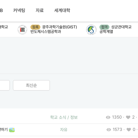
B
커넥팅
자료
세계대학
학교
광주과학기술원(GIST)
성균관대학교
등록
합격
반도체시스템공학과
공학계열
최신순
1350 ·
2 ·
학교 소식 / 정보
1573 ·
0 ·
략하기
자유