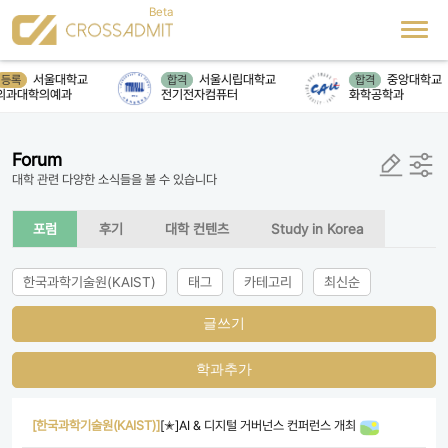
서울대학교
서울시립대학교
중앙대학교
등록
합격
합격
의과대학의예과
전기전자컴퓨터
화학공학과
Forum
대학 관련 다양한 소식들을 볼 수 있습니다
포럼
후기
대학 컨텐츠
Study in Korea
한국과학기술원(KAIST)
태그
카테고리
최신순
글쓰기
학과추가
[한국과학기술원(KAIST)]
[✭]AI & 디지털 거버넌스 컨퍼런스 개최​