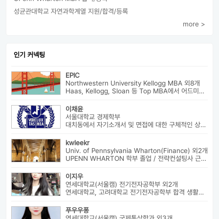
성균관대학교 자연과학계열 지원/합격/등록
more >
인기 커넥팅
EPIC
Northwestern University Kellogg MBA 외8개
Haas, Kellogg, Sloan 등 Top MBA에서 어드미션을 받았으며 21년 가을...
이채윤
서울대학교 경제학부
대치동에서 자기소개서 및 면접에 대한 구체적인 상담 진행하고 있습니다....
kwleekr
Univ. of Pennsylvania Wharton(Finance) 외2개
UPENN WHARTON 학부 졸업 / 전략컨설팅사 근무 / HBS MBA 재학 중 ...
이지우
연세대학교(서울캠) 전기전자공학부 외2개
연세대학교, 고려대학교 전기전자공학부 합격 생활기록부, 내신, 활동 등...
푸우우퐁
연세대학교(서울캠) 국제통상학과 외3개