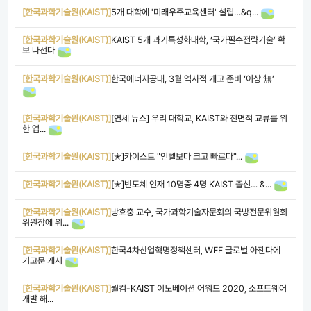
[한국과학기술원(KAIST)]
5개 대학에 '미래우주교육센터' 설립…&q...
[한국과학기술원(KAIST)]
KAIST 5개 과기특성화대학, ‘국가필수전략기술’ 확
보 나선다
[한국과학기술원(KAIST)]
한국에너지공대, 3월 역사적 개교 준비 ‘이상 無’
[한국과학기술원(KAIST)]
[연세 뉴스] 우리 대학교, KAIST와 전면적 교류를 위
한 업...
[한국과학기술원(KAIST)]
[✭]카이스트 "인텔보다 크고 빠르다"...
[한국과학기술원(KAIST)]
[✭]반도체 인재 10명중 4명 KAIST 출신… &...
[한국과학기술원(KAIST)]
방효충 교수, 국가과학기술자문회의 국방전문위원회
위원장에 위...
[한국과학기술원(KAIST)]
한국4차산업혁명정책센터, WEF 글로벌 아젠다에
기고문 게시​
[한국과학기술원(KAIST)]
퀄컴-KAIST 이노베이션 어워드 2020, 소프트웨어
개발 해...