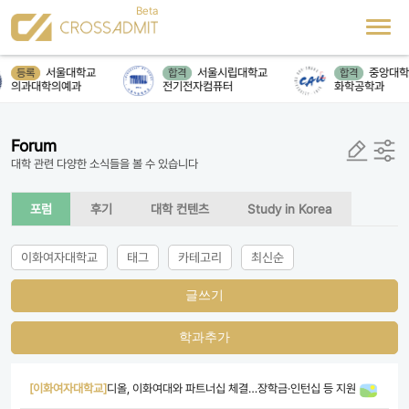
서울대학교
서울시립대학교
중앙대학
등록
합격
합격
의과대학의예과
전기전자컴퓨터
화학공학과
Forum
대학 관련 다양한 소식들을 볼 수 있습니다
포럼
후기
대학 컨텐츠
Study in Korea
이화여자대학교
태그
카테고리
최신순
글쓰기
학과추가
[이화여자대학교]
디올, 이화여대와 파트너십 체결…장학금·인턴십 등 지원