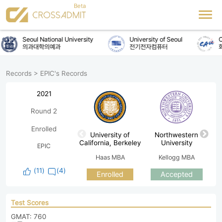
Seoul National University
University of Seoul
Ch
의과대학의예과
전기전자컴퓨터
화
Records
>
EPIC's Records
2021
Round 2
Enrolled
University of
Northwestern
California, Berkeley
University
EPIC
Haas MBA
Kellogg MBA
(
11
)
(4)
Enrolled
Accepted
Test Scores
GMAT: 760
