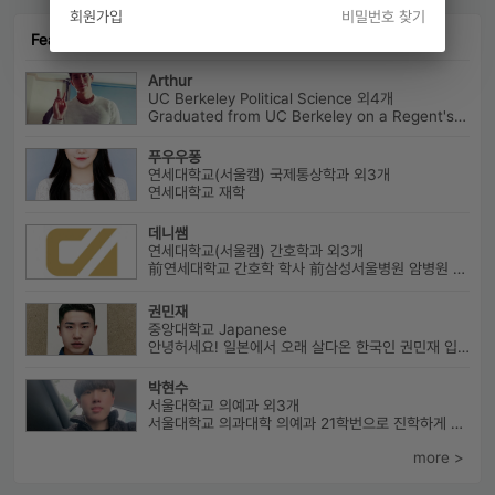
회원가입
비밀번호 찾기
Featured Connect
Arthur
UC Berkeley Political Science 외4개
Graduated from UC Berkeley on a Regent's Scholarship. Af...
푸우우퐁
연세대학교(서울캠) 국제통상학과 외3개
연세대학교 재학
데니쌤
연세대학교(서울캠) 간호학과 외3개
前연세대학교 간호학 학사 前삼성서울병원 암병원 수술실 RN 前대치동...
권민재
중앙대학교 Japanese
안녕허세요! 일본에서 오래 살다온 한국인 권민재 입니다. 16년간 설고...
박현수
서울대학교 의예과 외3개
서울대학교 의과대학 의예과 21학번으로 진학하게 될 박현수라고 합니다~
more >