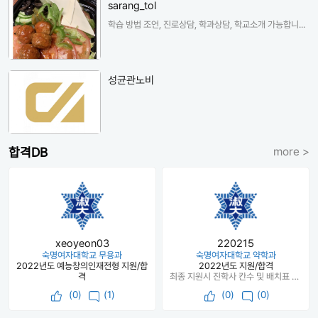
sarang_tol
학습 방법 조언, 진로상담, 학과상담, 학교소개 가능합니...
성균관노비
합격DB
more >
xeoyeon03
220215
숙명여자대학교 무용과
숙명여자대학교 약학과
2022년도 예능창의인재전형 지원/합
2022년도 지원/합격
격
최종 지원시 진학사 칸수 및 배치표 의견은 진학사 5칸 (한달 내내 6칸 최초였다가 마지막 이틀동안 5칸 추합됨) 고속 노랑 지금 눈 앞의 결과가 마음에 들지 않을 수 있지만 절대 헛된 공부는 없고 언젠가 꼭 다 돌아오니 항상 희망을 잃지 않으셨음 좋겠습니다. 힘내세요!! 할 수 있습니다!
(
0
)
(1)
(
0
)
(0)