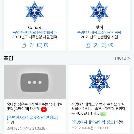
CandS
힛히
숙명여자대학교 문헌정보학과
숙명여자대학교 전자전기공학
2021년도 서류전형 지원/합격
2021년도 논술전형 지원
(
1
)
(1)
(
2
)
(3)
포럼
more >
숙대생 심슨누나가 알려주는 숙대리얼
숙명여자대학교 입학처, 수시모집 원
맛집[숙명여대] 대공개
서접수 마감...논술우수자전형 경영학
부 46.09대 1 기...
[숙명여자대학교맛집/주변정보]
[숙명여자대학교입학 정보]
익명
익명
조회 2974
추천 2
21.09.17
조회 1854
추천 2
21.06.18