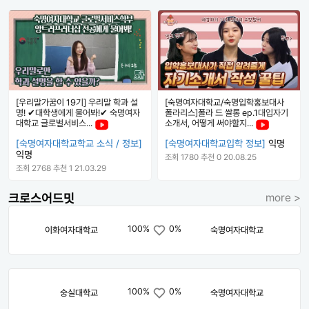
[우리말가꿈이 19기] 우리말 학과 설
[숙명여자대학교/숙명입학홍보대사
명! ✔대학생에게 물어봐!✔ 숙명여자
폴라리스]폴라 드 쌀롱 ep.1대입자기
대학교 글로벌서비스...
소개서, 어떻게 써야할지...
[숙명여자대학교학교 소식 / 정보]
[숙명여자대학교입학 정보]
익명
익명
조회 1780
추천 0
20.08.25
조회 2768
추천 1
21.03.29
크로스어드밋
more >
100%
0%
이화여자대학교
숙명여자대학교
100%
0%
숭실대학교
숙명여자대학교