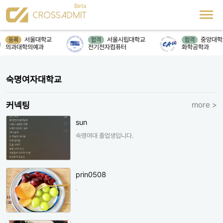
서울대학교
서울시립대학교
중앙대학교
등록
합격
합격
의과대학의예과
전기전자컴퓨터
화학공학과
숙명여자대학교
커넥팅
more >
sun
숙명여대 졸업생입니다.
prin0508
.