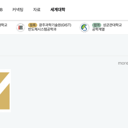
B
커넥팅
자료
세계대학
학교
광주과학기술원(GIST)
성균관대학교
등록
합격
반도체시스템공학과
공학계열
more