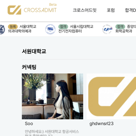
크로스어드밋
포럼
합격D
서울대학교
서울시립대학교
중앙대
등록
합격
합격
의과대학의예과
전기전자컴퓨터
화학공학과
서원대학교
커넥팅
Soo
ghdwnsrl23
안녕하세요:) 서원대학교 항공서비스