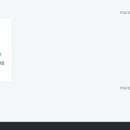
more
과
졸업
more