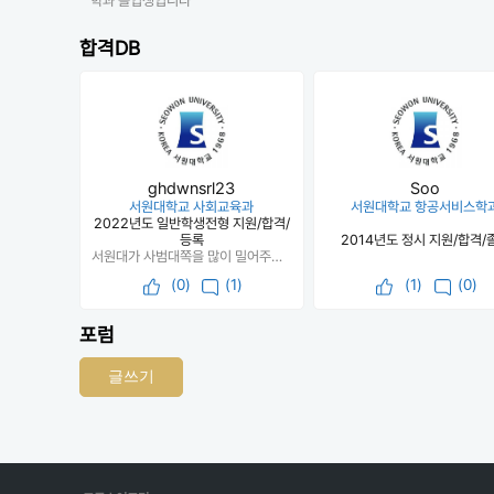
학과 졸업생입니다
합격DB
ghdwnsrl23
Soo
서원대학교 사회교육과
서원대학교 항공서비스학
2022년도 일반학생전형 지원/합격/
등록
2014년도 정시 지원/합격/
서원대가 사범대쪽을 많이 밀어주며 내 성적대에 추합 결과가 있었기에 이 학교를 선택했음
(
0
)
(1)
(
1
)
(0)
포럼
글쓰기