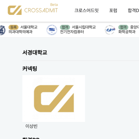
크로스어드밋
포럼
합격D
서울대학교
서울시립대학교
중앙대
등록
합격
합격
의과대학의예과
전기전자컴퓨터
화학공학과
서경대학교
커넥팅
이상빈