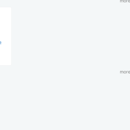
more
과
more