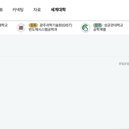
B
커넥팅
자료
세계대학
학교
광주과학기술원(GIST)
성균관대학교
등록
합격
반도체시스템공학과
공학계열
more