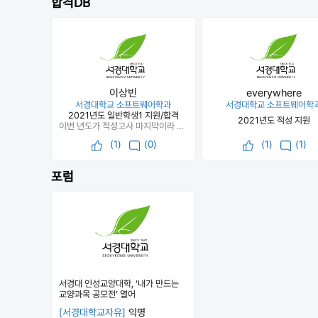
합격DB
이상빈
everywhere
서경대학교 소프트웨어학과
서경대학교 소프트웨어학
2021년도 일반학생1 지원/합격
2021년도 적성 지원
이번 년도가 적성고사 마지막이라 원래는 못갈 성적의 대학이었는데 이 마지막 적성고사를 통해 와서 정말 운좋게 잘 간 것 같다.
(
1
)
(0)
(
1
)
(1)
포럼
서경대 인성교양대학, ‘내가 만드는
교양과목 공모전’ 열어
[서경대학교자유]
익명