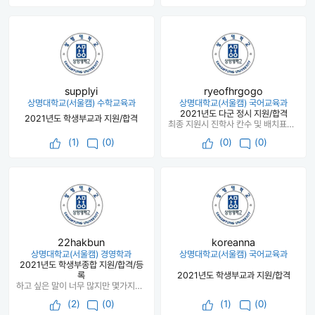
supplyi
ryeofhrgogo
상명대학교(서울캠) 수학교육과
상명대학교(서울캠) 국어교육과
2021년도 다군 정시 지원/합격
2021년도 학생부교과 지원/합격
최종 지원시 진학사 칸수 및 배치표는 오래전이라 기억이 잘 나지는 않지만, 교원대는 상향이였고 공주교대는 적정~안정, 상명대는 하향이였습니당. (저는 재수생이어서 무조건 안정을 추구하기도 했고 교대를 너무 가고 싶어서 고민 끝에 정시 원서 3장을 이런 식으로 썼습니다!) 저는 현역때 수능성적이 43223이였는데요 결국 원하는 대학에 실패하여 쌩재수를 선택했습니다. ㅠㅠ 심하게 뒷북이긴 하지만 수능이 백일도 안남은 이 시점에서 수험생 분들께 힘이 되었으면 하는 마음에 한번 합격 수기를 올려봅니당,, 늦지 않았으니까 끝까지 힘내셨으면 좋겠어요!!! 저도 엄청 멘탈 약하고 잘 흔들리는데 그래도 마지막 백일 남았을때 바짝해서 현역 때에 비해 성적 많이 올렸습니다 ㅎㅎ
(
1
)
(0)
(
0
)
(0)
22hakbun
koreanna
상명대학교(서울캠) 경영학과
상명대학교(서울캠) 국어교육과
2021년도 학생부종합 지원/합격/등
록
2021년도 학생부교과 지원/합격
하고 싶은 말이 너무 많지만 몇가지만 딱 정해서 말하라고 하면 저는 성적을 꼭 열심히 챙기라고 말해주고 싶어요!! 저는 생기부는 학교뿐만아니라 대치동 입시컨설팅에서도 잘채웠다고 하는 정도였지만 성적이 3등급 중반이었기 때문에 학교 쓰는데 제약이 너무 많았어요ㅠㅠ 성적때문에 떨어진대학들도 있고요!! 그래서 꼭 성적을 잘챙기렸으몬 좋겠습니다!! 두번째는 학교 선생님들 맹신하지 말라는거에요!! 저희 학교는 생기부도 안챙겨주고 알아서 해야하는 학교여서 알아서 챙겼고 저는 수시 상담도 한번만 했어요!! 저는 6종합이었는데 계속 교과를 쓰라고 하시는 담임선생님때문에 오히려 스트레스를 받았던 기억이,,, 자소서는 국어학원선생님하고 적고 담임선생님께는 제출한뒤 보여드렸어요!! 저희 윗 선배들 자소서를 돌려서 공유했던 얘기가 있어서,, (그만큼 선생님들이 답이 없었음..) 전 마지막까지도 상명대 쓰면 광타ㄹ하고 땅치고 흐뢰할거라는 악담들었지만 최초합했습니다!! 학교 선생님들이 오히려 더 모르실때도 있어요ㅠㅠ 주변 학원선생님들 말도 최대한 많이 들어보는게 좋고 컨설팅은 꼭 받아보라고 추천드리고 싶네요!! 개인적으로 제 등급대인 분들은 2학기 내신도 챙겨서 나중에 반수한번 넣어보는것도 나쁘지 않다고 생각해요!!
(
2
)
(0)
(
1
)
(0)