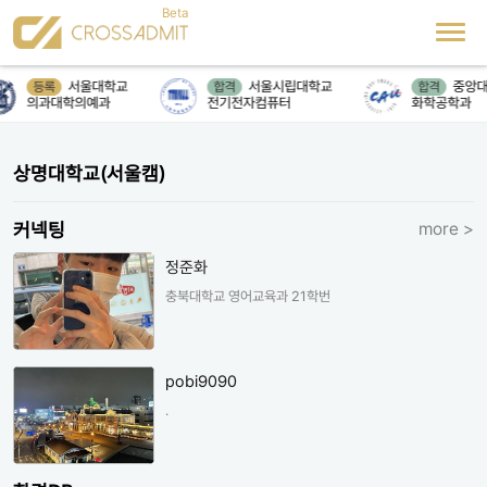
서울대학교
서울시립대학교
중앙대
등록
합격
합격
의과대학의예과
전기전자컴퓨터
화학공학과
상명대학교(서울캠)
커넥팅
more >
정준화
충북대학교 영어교육과 21학번
pobi9090
.