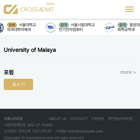
서울대학교
서울시립대학교
중앙대
등록
합격
합격
의과대학의예과
전기전자컴퓨터
화학공학과
University of Malaya
포럼
more >
글쓰기
크로스어드밋
ABOUT US
CONTACT
이용약관
개인정보처리방침
사업자등록번호: 662-27-00450
고객센터: 카카오톡 '크로스어드밋'
이메일: hello@chairpark.com
Copyright ⓒ CrossAdmit.com All right reserved