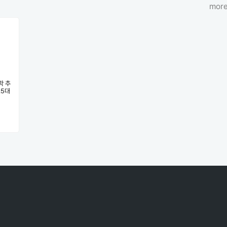
more
학 추
.5대