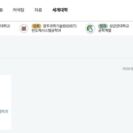
B
커넥팅
자료
세계대학
대학교
광주과학기술원(GIST)
성균관대학교
등록
합격
반도체시스템공학과
공학계열
more
템학과
원