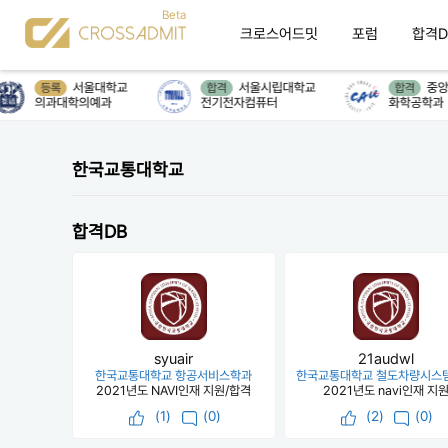
크로스어드밋
포럼
합격D
서울대학교
서울시립대학교
중앙
등록
합격
합격
의과대학의예과
전기전자컴퓨터
화학공학과
한국교통대학교
합격DB
syuair
21audwl
한국교통대학교 항공서비스학과
한국교통대학교 철도차량시스
2021년도 NAVI인재 지원/합격
2021년도 navi인재 지
(
1
)
(0)
(
2
)
(0)