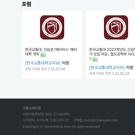
포럼
한국교통대, 신입생 ‘메타버스’ 예비
한국교통대 2022학년도 신입
대학 개최
가 모집 마감...철도공학부 143
1
[한국교통대학교자유]
익명
[한국교통대학교자유]
익명
조회 1439
추천 0
22.02.09
조회 1765
추천 0
22.02.24
크로스어드밋
사업자등록번호: 662-27-00450
고객센터: 카카오톡 '크로스어드밋'
이메일: hello@chairpark.com
Copyright ⓒ CrossAdmit.com All right reserved