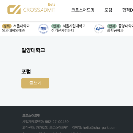
크로스어드밋
포럼
합격D
서울대학교
서울시립대학교
중앙대학교
등록
합격
합격
의과대학의예과
전기전자컴퓨터
화학공학과
밀양대학교
포럼
글쓰기
크로스어드밋
사업자등록번호: 662-27-00450
고객센터: 카카오톡 '크로스어드밋'
이메일: hello@chairpark.com