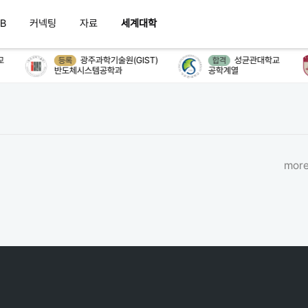
B
커넥팅
자료
세계대학
광주과학기술원(GIST)
성균관대학교
등록
합격
반도체시스템공학과
공학계열
more