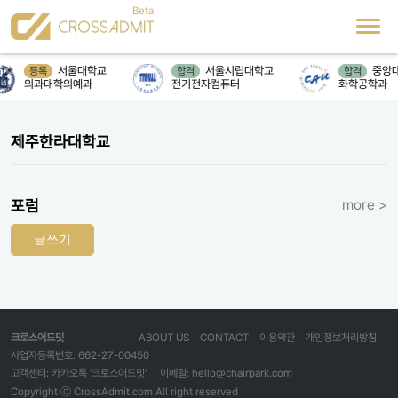
서울대학교
서울시립대학교
중앙
등록
합격
합격
의과대학의예과
전기전자컴퓨터
화학공학과
제주한라대학교
포럼
more >
글쓰기
크로스어드밋
ABOUT US
CONTACT
이용약관
개인정보처리방침
사업자등록번호: 662-27-00450
고객센터: 카카오톡 '크로스어드밋'
이메일: hello@chairpark.com
Copyright ⓒ CrossAdmit.com All right reserved