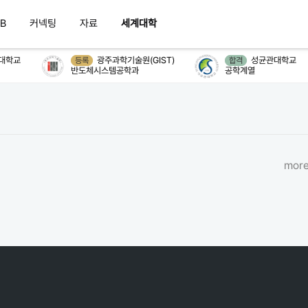
B
커넥팅
자료
세계대학
대학교
광주과학기술원(GIST)
성균관대학교
등록
합격
반도체시스템공학과
공학계열
more