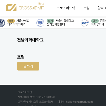
크로스어드밋
포럼
합격D
서울대학교
서울시립대학교
중앙
등록
합격
합격
의과대학의예과
전기전자컴퓨터
화학공학과
전남과학대학교
포럼
글쓰기
크로스어드밋
사업자등록번호: 662-27-00450
고객센터: 카카오톡 '크로스어드밋'
이메일: hello@chairpark.com