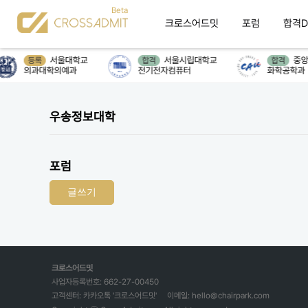
크로스어드밋
포럼
합격D
서울대학교
서울시립대학교
중앙
등록
합격
합격
의과대학의예과
전기전자컴퓨터
화학공학과
우송정보대학
포럼
글쓰기
크로스어드밋
사업자등록번호: 662-27-00450
고객센터: 카카오톡 '크로스어드밋'
이메일: hello@chairpark.com