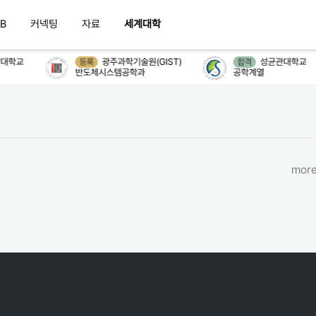
B
커넥팅
자료
세계대학
대학교
광주과학기술원(GIST)
성균관대학교
등록
합격
반도체시스템공학과
공학계열
more