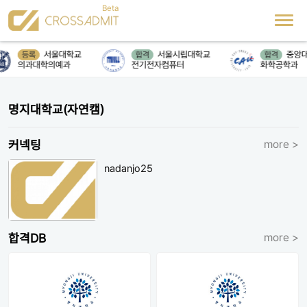
서울대학교
서울시립대학교
중앙대
등록
합격
합격
의과대학의예과
전기전자컴퓨터
화학공학과
명지대학교(자연캠)
커넥팅
more >
nadanjo25
합격DB
more >