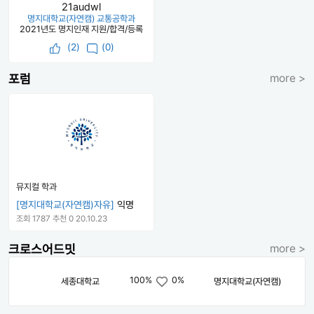
21audwl
명지대학교(자연캠) 교통공학과
2021년도 명지인재 지원/합격/등록
(
2
)
(0)
포럼
more >
뮤지컬 학과
[명지대학교(자연캠)자유]
익명
조회 1787
추천 0
20.10.23
크로스어드밋
more >
100%
0%
세종대학교
명지대학교(자연캠)