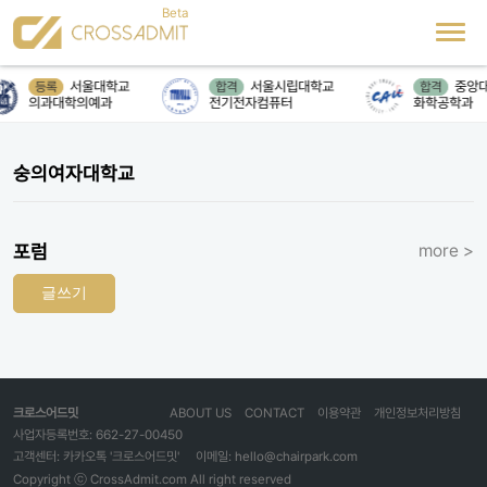
서울대학교
서울시립대학교
중앙
등록
합격
합격
의과대학의예과
전기전자컴퓨터
화학공학과
숭의여자대학교
포럼
more >
글쓰기
크로스어드밋
ABOUT US
CONTACT
이용약관
개인정보처리방침
사업자등록번호: 662-27-00450
고객센터: 카카오톡 '크로스어드밋'
이메일: hello@chairpark.com
Copyright ⓒ CrossAdmit.com All right reserved