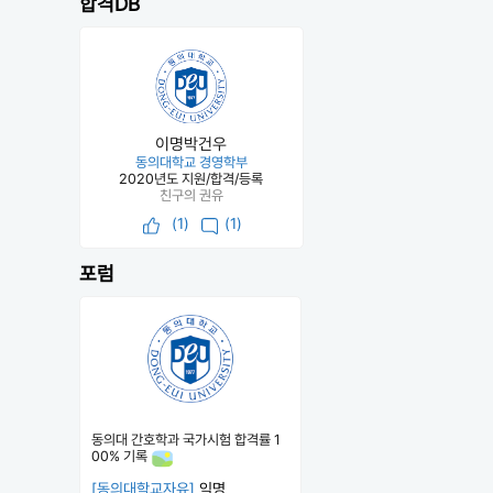
합격DB
이명박건우
동의대학교 경영학부
2020년도 지원/합격/등록
친구의 권유
(
1
)
(1)
포럼
동의대 간호학과 국가시험 합격률 1
00% 기록
[동의대학교자유]
익명