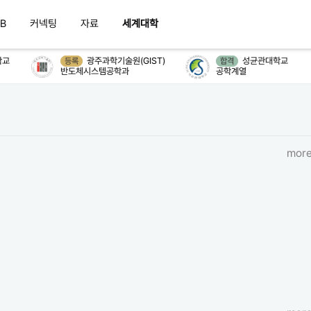
B
커넥팅
자료
세계대학
교
광주과학기술원(GIST)
성균관대학교
등록
합격
반도체시스템공학과
공학계열
more