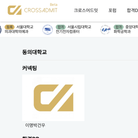
크로스어드밋
포럼
합격D
서울대학교
서울시립대학교
중앙대학
등록
합격
합격
의과대학의예과
전기전자컴퓨터
화학공학과
동의대학교
커넥팅
이명박건우