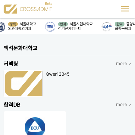
서울대학교
서울시립대학교
중앙
등록
합격
합격
의과대학의예과
전기전자컴퓨터
화학공학과
백석문화대학교
커넥팅
more >
Qwer12345
합격DB
more >