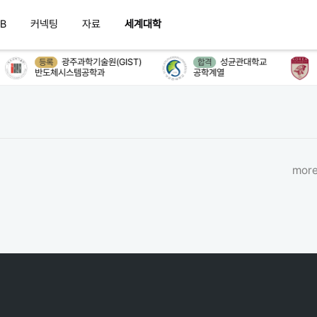
B
커넥팅
자료
세계대학
광주과학기술원(GIST)
성균관대학교
등록
합격
반도체시스템공학과
공학계열
more