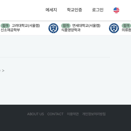
메세지
학교인증
로그인
고려대학교(서울캠)
연세대학교(서울캠)
합격
합격
합격
신소재공학부
식품영양학과
의류환
 >
ABOUT US
CONTACT
이용약관
개인정보처리방침