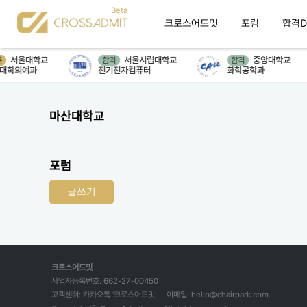
크로스어드밋
포럼
합격D
서울대학교
서울시립대학교
중앙대학교
합격
합격
대학의예과
전기전자컴퓨터
화학공학과
마산대학교
포럼
글쓰기
크로스어드밋
사업자등록번호: 662-27-00450
고객센터: 카카오톡 '크로스어드밋'
이메일: hello@chairpark.com