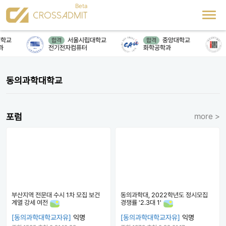
학교
서울시립대학교
중앙대학교
합격
합격
과
전기전자컴퓨터
화학공학과
동의과학대학교
포럼
more >
부산지역 전문대 수시 1차 모집 보건
동의과학대, 2022학년도 정시모집
계열 강세 여전
경쟁률 '2.3대 1'
[동의과학대학교자유]
익명
[동의과학대학교자유]
익명