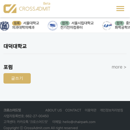
서울대학교
서울시립대학교
중
등록
합격
합격
의과대학의예과
전기전자컴퓨터
화학공학
대덕대학교
포럼
more >
글쓰기
크로스어드밋
ABOUT US
CONTACT
이용약관
개인정보처리방침
사업자등록번호: 662-27-00450
고객센터: 카카오톡 '크로스어드밋'
이메일: hello@chairpark.com
Copyright ⓒ CrossAdmit.com All right reserved