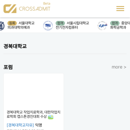
서울대학교
서울시립대학교
중앙
등록
합격
합격
의과대학의예과
전기전자컴퓨터
화학공학과
경복대학교
포럼
more >
경복대학교 작업치료학과, 대한작업치
료학회 캡스톤경진대회 수상
[경복대학교자유]
익명