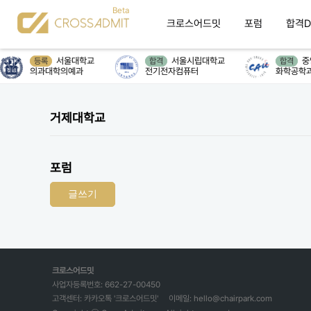
크로스어드밋
포럼
합격D
서울대학교
서울시립대학교
중
등록
합격
합격
의과대학의예과
전기전자컴퓨터
화학공학과
거제대학교
포럼
글쓰기
크로스어드밋
사업자등록번호: 662-27-00450
고객센터: 카카오톡 '크로스어드밋'
이메일: hello@chairpark.com