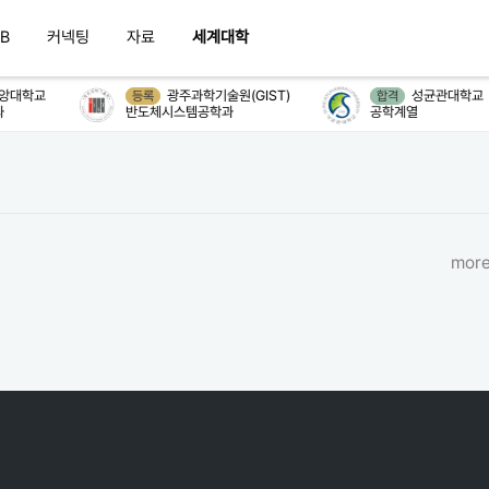
B
커넥팅
자료
세계대학
앙대학교
광주과학기술원(GIST)
성균관대학교
등록
합격
반도체시스템공학과
공학계열
more