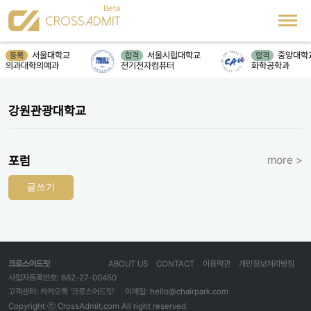
서울대학교
서울시립대학교
중앙대학
등록
합격
합격
의과대학의예과
전기전자컴퓨터
화학공학과
강원관광대학교
포럼
more >
글쓰기
크로스어드밋
ABOUT US
CONTACT
이용약관
개인정보처리방침
사업자등록번호: 662-27-00450
고객센터: 카카오톡 '크로스어드밋'
이메일: hello@chairpark.com
Copyright ⓒ CrossAdmit.com All right reserved