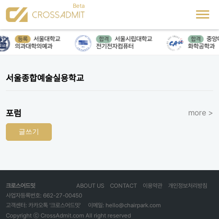
서울대학교
서울시립대학교
중앙
등록
합격
합격
의과대학의예과
전기전자컴퓨터
화학공학과
서울종합예술실용학교
포럼
more >
글쓰기
크로스어드밋
ABOUT US
CONTACT
이용약관
개인정보처리방침
사업자등록번호: 662-27-00450
고객센터: 카카오톡 '크로스어드밋'
이메일: hello@chairpark.com
Copyright ⓒ CrossAdmit.com All right reserved