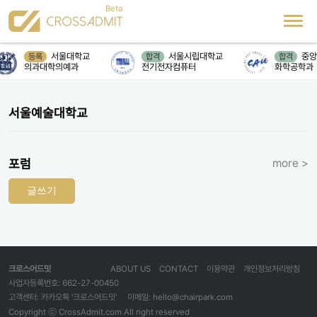
서울대학교
서울시립대학교
중앙
등록
합격
합격
의과대학의예과
전기전자컴퓨터
화학공학과
서울예술대학교
포럼
more >
글쓰기
크로스어드밋
ABOUT US
CONTACT
이용약관
개인정보처리방침
사업자등록번호: 662-27-00450
고객센터: 카카오톡 '크로스어드밋'
이메일: hello@chairpark.com
Copyright ⓒ CrossAdmit.com All right reserved