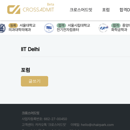
크로스어드밋
포럼
합격D
서울대학교
서울시립대학교
중앙대
등록
합격
합격
의과대학의예과
전기전자컴퓨터
화학공학과
IIT Delhi
포럼
글쓰기
크로스어드밋
사업자등록번호: 662-27-00450
고객센터: 카카오톡 '크로스어드밋'
이메일: hello@chairpark.com