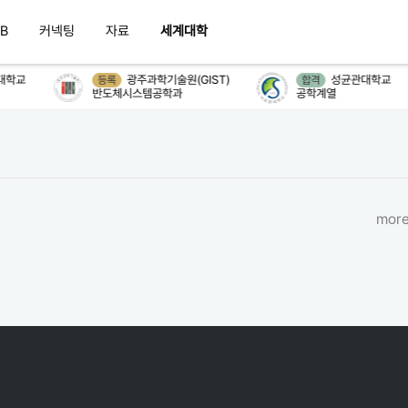
B
커넥팅
자료
세계대학
학교
광주과학기술원(GIST)
성균관대학교
등록
합격
반도체시스템공학과
공학계열
more