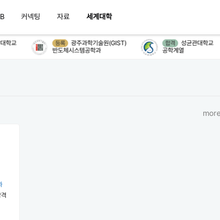
B
커넥팅
자료
세계대학
대학교
광주과학기술원(GIST)
성균관대학교
등록
합격
반도체시스템공학과
공학계열
more
과
합격