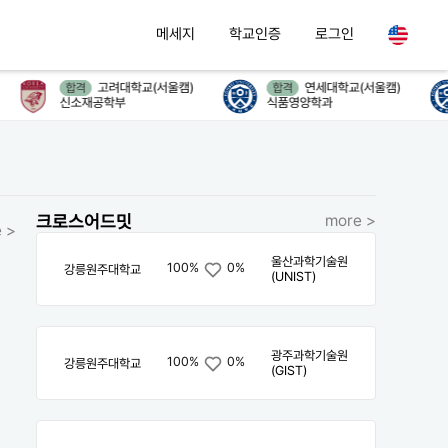
메세지
학교인증
로그인
고려대학교(서울캠)
연세대학교(서울캠)
합격
합격
신소재공학부
식품영양학과
크로스어드밋
more >
 >
울산과학기술원
100%
0%
강릉원주대학교
(UNIST)
광주과학기술원
100%
0%
강릉원주대학교
(GIST)