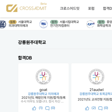
크로스어드밋
포럼
합격D
서울대학교
서울시립대학교
중앙
등록
합격
합격
의과대학의예과
전기전자컴퓨터
화학공학과
강릉원주대학교
합격DB
goat
21audwl
강릉원주대학교 치의예과
강릉원주대학교 토목공학
2021년도 해람인재 지원/합격/등록
2021년도 교과전형 지원/
수시 아무도 모릅니다. 정시 자신 있으면 최저 빡센곳 노리고 상향지원 하세요. 본인 성적보다 더 높은 곳을 갈 수 있다는 것이 정시와 비교한 수시의 가장 큰 메리트입니다. 하지만 생기부의 퀄리티가 꼭 뒷받침되어야 합니다. 또한 경쟁률은 숫자에 불과합니다. 제가 썼던 곳 중 가장 경쟁률이 높았던 곳이 지금 치대였고, 제일 낮았던 곳이 카이스트였는데 광탈했습니다. 경쟁률보다는 어떤 사람들이 지원했는가가 훨씬 중요하기 때문에 여기에 크게 연연하지 않았으면 좋겠어요. 수험생활 한번에 끝낸다고 생각하고, 수시든 정시든 고등학교 3년간 가능한 모든 열정을 쏟아 부으시길 바래요!
(
1
)
(0)
(
2
)
(0)