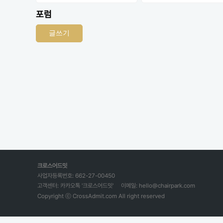
포럼
글쓰기
크로스어드밋
사업자등록번호: 662-27-00450
고객센터: 카카오톡 '크로스어드밋'
이메일: hello@chairpark.com
Copyright ⓒ CrossAdmit.com All right reserved