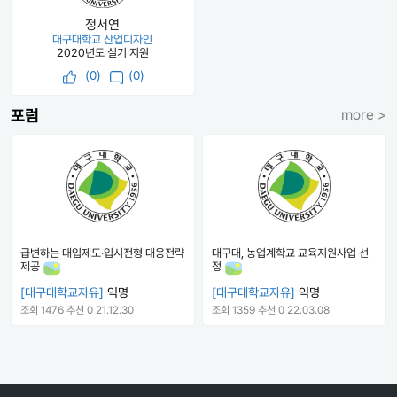
정서연
대구대학교 산업디자인
2020년도 실기 지원
(
0
)
(0)
포럼
more >
급변하는 대입제도·입시전형 대응전략
대구대, 농업계학교 교육지원사업 선
제공
정
[대구대학교자유]
익명
[대구대학교자유]
익명
조회 1476
추천 0
21.12.30
조회 1359
추천 0
22.03.08