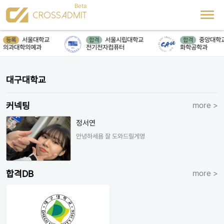
서울대학교
서울시립대학교
중앙대학
등록
합격
합격
의과대학의예과
전기전자컴퓨터
화학공학과
대구대학교
커넥팅
more >
정서연
안녕하세욤 잘 도와드릴게영
합격DB
more >