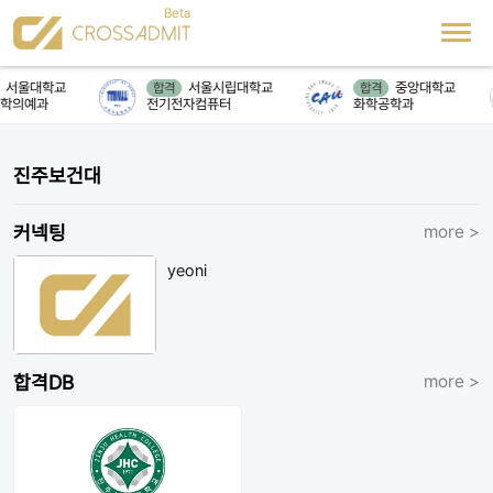
서울대학교
서울시립대학교
중앙대학교
합격
합격
학의예과
전기전자컴퓨터
화학공학과
진주보건대
커넥팅
more >
yeoni
합격DB
more >