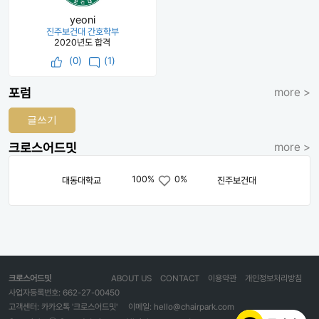
yeoni
진주보건대 간호학부
2020년도 합격
(
0
)
(1)
포럼
more >
글쓰기
크로스어드밋
more >
100%
0%
대동대학교
진주보건대
크로스어드밋
ABOUT US
CONTACT
이용약관
개인정보처리방침
사업자등록번호: 662-27-00450
고객센터: 카카오톡 '크로스어드밋'
이메일: hello@chairpark.com