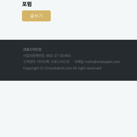
포럼
글쓰기
크로스어드밋
사업자등록번호: 662-27-00450
고객센터: 카카오톡 '크로스어드밋'
이메일: hello@chairpark.com
Copyright ⓒ CrossAdmit.com All right reserved