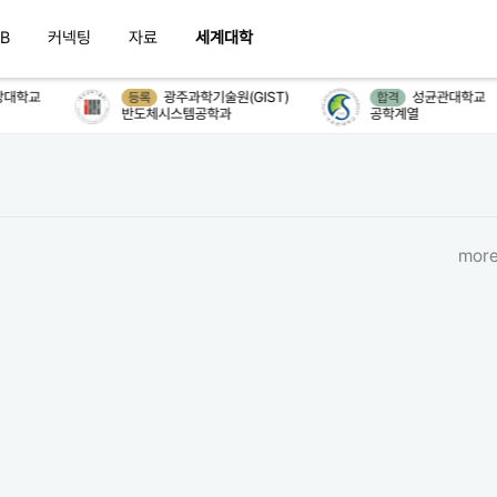
B
커넥팅
자료
세계대학
대학교
광주과학기술원(GIST)
성균관대학교
등록
합격
반도체시스템공학과
공학계열
more