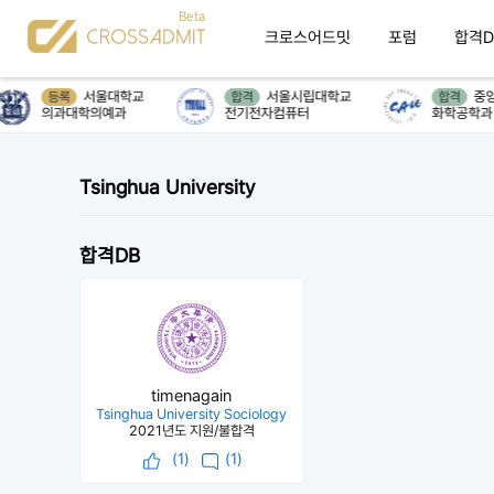
크로스어드밋
포럼
합격D
서울대학교
서울시립대학교
중앙
등록
합격
합격
의과대학의예과
전기전자컴퓨터
화학공학과
Tsinghua University
합격DB
timenagain
Tsinghua University Sociology
2021년도 지원/불합격
(
1
)
(1)