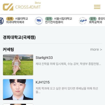
서울대학교
서울시립대학교
중앙대
등록
합격
합격
의과대학의예과
전기전자컴퓨터
화학공학과
경희대학교(국제캠)
커넥팅
more >
Starlight33
체대 진학을 위해 입시체육, 수능 공부, 학생부 종합전형...
KJH1215
저희 학과에 오고 싶은 분이 있다면 후배님을 위해 최선
을...