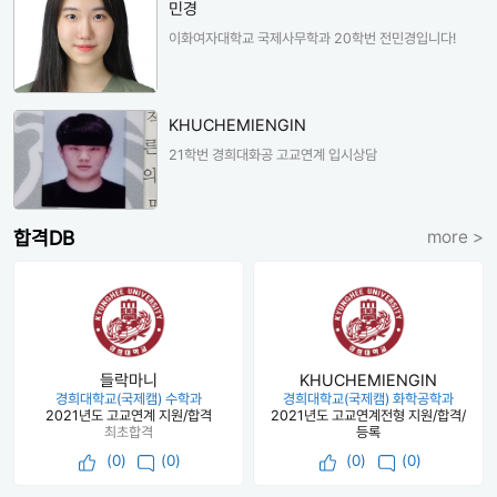
민경
이화여자대학교 국제사무학과 20학번 전민경입니다!
KHUCHEMIENGIN
21학번 경희대화공 고교연계 입시상담
합격DB
more >
들락마니
KHUCHEMIENGIN
경희대학교(국제캠) 수학과
경희대학교(국제캠) 화학공학과
2021년도 고교연계 지원/합격
2021년도 고교연계전형 지원/합격/
최초합격
등록
(
0
)
(0)
(
0
)
(0)