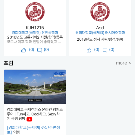
KJH1215
Asd
경희대학교(국제캠) 유전공학과
경희대학교(국제캠) 러시아어학과
2016년도 고른기회2 지원/합격/등록
2018년도 정시 지원/합격/등록
코로나 이후 학과 전망이 좋아졌고 대학원을 가야된다라는 인식과 달리 취업전망도 좋아졌음
(
0
)
(0)
(
0
)
(0)
포럼
more >
경희대학교 국제캠퍼스 온라인 캠퍼스
투어 | Fun하고, Cool하고, Sexy하
게 국캠 탐방
[경희대학교(국제캠)맛집/주변정
보]
익명