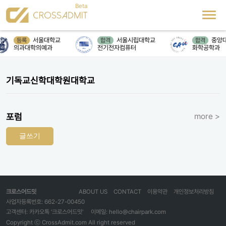
서울대학교
서울시립대학교
중앙
등록
합격
합격
의과대학의예과
전기전자컴퓨터
화학공학과
기독교신학대학원대학교
포럼
more >
글쓰기
크로스어드밋
ABOUT US
CONTACT
이용약관
개인정보처리방침
사업자등록번호: 662-27-00450
고객센터: 카카오톡 '크로스어드밋'
이메일: hello@chairpark.com
Copyright ⓒ CrossAdmit.com All right reserved