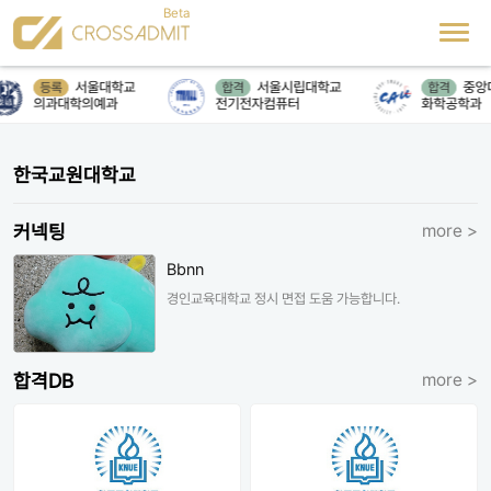
서울대학교
서울시립대학교
중앙
등록
합격
합격
의과대학의예과
전기전자컴퓨터
화학공학과
한국교원대학교
커넥팅
more >
Bbnn
경인교육대학교 정시 면접 도움 가능합니다.
합격DB
more >