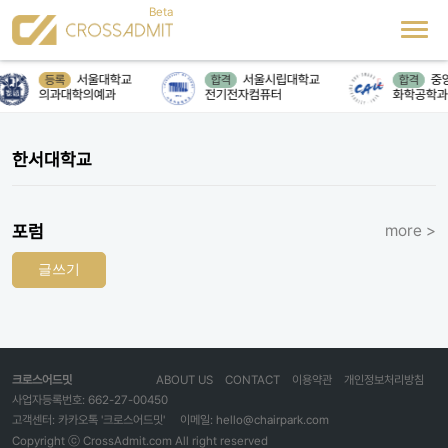
서울대학교
서울시립대학교
중
등록
합격
합격
의과대학의예과
전기전자컴퓨터
화학공학과
한서대학교
포럼
more >
글쓰기
크로스어드밋
ABOUT US
CONTACT
이용약관
개인정보처리방침
사업자등록번호: 662-27-00450
고객센터: 카카오톡 '크로스어드밋'
이메일: hello@chairpark.com
Copyright ⓒ CrossAdmit.com All right reserved