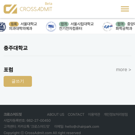
서울대학교
서울시립대학교
중앙
등록
합격
합격
의과대학의예과
전기전자컴퓨터
화학공학과
충주대학교
포럼
more >
글쓰기
크로스어드밋
ABOUT US
CONTACT
이용약관
개인정보처리방침
사업자등록번호: 662-27-00450
고객센터: 카카오톡 '크로스어드밋'
이메일: hello@chairpark.com
Copyright ⓒ CrossAdmit.com All right reserved