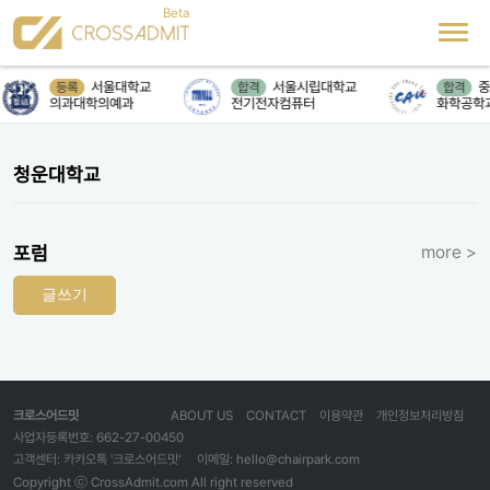
서울대학교
서울시립대학교
중
등록
합격
합격
의과대학의예과
전기전자컴퓨터
화학공학
청운대학교
포럼
more >
글쓰기
크로스어드밋
ABOUT US
CONTACT
이용약관
개인정보처리방침
사업자등록번호: 662-27-00450
고객센터: 카카오톡 '크로스어드밋'
이메일: hello@chairpark.com
Copyright ⓒ CrossAdmit.com All right reserved