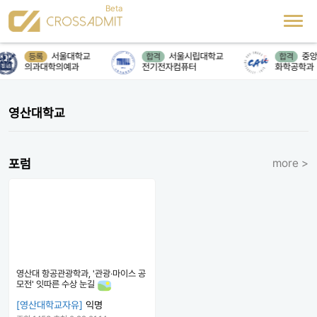
서울대학교
서울시립대학교
중앙
등록
합격
합격
의과대학의예과
전기전자컴퓨터
화학공학과
영산대학교
포럼
more >
영산대 항공관광학과, '관광‧마이스 공
모전' 잇따른 수상 눈길
[영산대학교자유]
익명